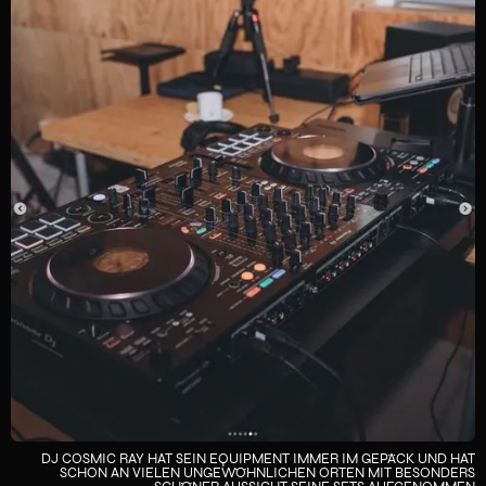
DJ COSMIC RAY HAT SEIN EQUIPMENT IMMER IM GEPÄCK UND HAT
SCHON AN VIELEN UNGEWÖHNLICHEN ORTEN MIT BESONDERS