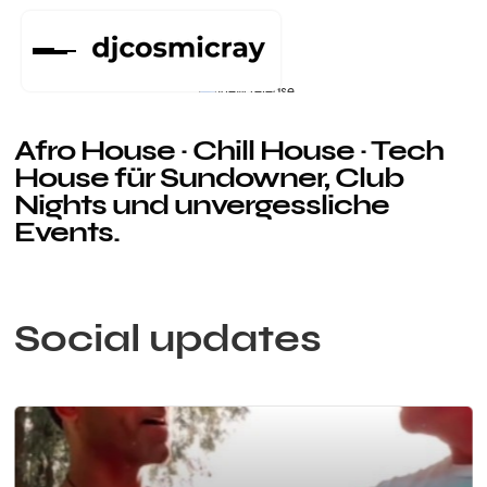
NEW SET
AFRO HOUSE
Afro House · Chill House · Tech
House für Sundowner, Club
Nights und unvergessliche
House und Techno
Events.
DJ am Bodensee
COSMIC
RAY
Social updates